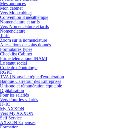
Mes annonces
Mon cabinet
Vers Mon cabinet
Convention Kinésithérapie
Nomenclature et tarifs
Vers Nomenclature et tarifs
Nomenclature
Tarifs
Zoom sur la nomenclature
Attestations de soins donnés
Formulaires-types
Checklist Cabinet
Prime télématique INAMI
Le statut social
Code de déontologie
RGPD
TVA | Nouvelle règle d'exonération
Banque-Carrefour des Entreprises
Unisono et rémunération équitable
Digitalisation
Pour les salariés
Vers Pour les salariés
IF-IC
My AXXON
Vers My AXXON
Self Service
AXXON Expenses
Formation