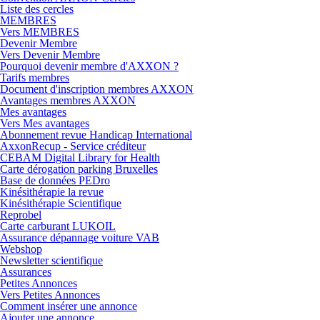
Liste des cercles
MEMBRES
Vers MEMBRES
Devenir Membre
Vers Devenir Membre
Pourquoi devenir membre d'AXXON ?
Tarifs membres
Document d'inscription membres AXXON
Avantages membres AXXON
Mes avantages
Vers Mes avantages
Abonnement revue Handicap International
AxxonRecup - Service créditeur
CEBAM Digital Library for Health
Carte dérogation parking Bruxelles
Base de données PEDro
Kinésithérapie la revue
Kinésithérapie Scientifique
Reprobel
Carte carburant LUKOIL
Assurance dépannage voiture VAB
Webshop
Newsletter scientifique
Assurances
Petites Annonces
Vers Petites Annonces
Comment insérer une annonce
Ajouter une annonce