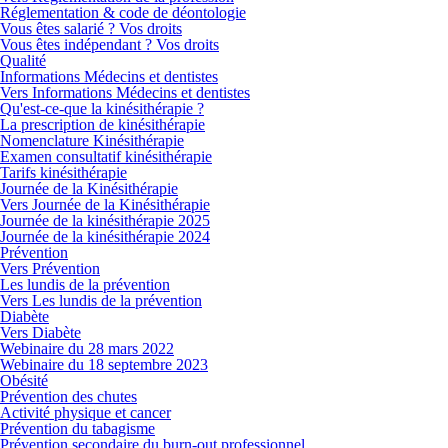
Réglementation & code de déontologie
Vous êtes salarié ? Vos droits
Vous êtes indépendant ? Vos droits
Qualité
Informations Médecins et dentistes
Vers Informations Médecins et dentistes
Qu'est-ce-que la kinésithérapie ?
La prescription de kinésithérapie
Nomenclature Kinésithérapie
Examen consultatif kinésithérapie
Tarifs kinésithérapie
Journée de la Kinésithérapie
Vers Journée de la Kinésithérapie
Journée de la kinésithérapie 2025
Journée de la kinésithérapie 2024
Prévention
Vers Prévention
Les lundis de la prévention
Vers Les lundis de la prévention
Diabète
Vers Diabète
Webinaire du 28 mars 2022
Webinaire du 18 septembre 2023
Obésité
Prévention des chutes
Activité physique et cancer
Prévention du tabagisme
Prévention secondaire du burn-out professionnel