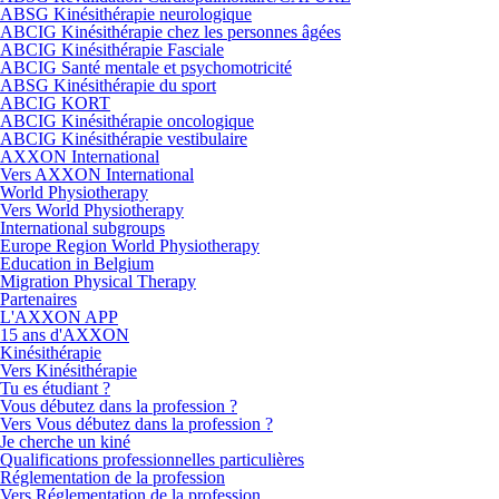
ABSG Kinésithérapie neurologique
ABCIG Kinésithérapie chez les personnes âgées
ABCIG Kinésithérapie Fasciale
ABCIG Santé mentale et psychomotricité
ABSG Kinésithérapie du sport
ABCIG KORT
ABCIG Kinésithérapie oncologique
ABCIG Kinésithérapie vestibulaire
AXXON International
Vers AXXON International
World Physiotherapy
Vers World Physiotherapy
International subgroups
Europe Region World Physiotherapy
Education in Belgium
Migration Physical Therapy
Partenaires
L'AXXON APP
15 ans d'AXXON
Kinésithérapie
Vers Kinésithérapie
Tu es étudiant ?
Vous débutez dans la profession ?
Vers Vous débutez dans la profession ?
Je cherche un kiné
Qualifications professionnelles particulières
Réglementation de la profession
Vers Réglementation de la profession