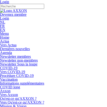
Login
Devenez membre
Login
NL
FR
EN
Menu
Home
Actua
Vers Actua
Dernières nouvelles
Agenda
Newsletter membres
Newsletter non-membres
Newsletter Sous la loupe
COVID-19
Vers COVID-19
Procédure COVID-19
Vaccination
Informations supplémentaires
COVID long
Axxon
Vers Axxon
Qu'est-ce qu'AXXON ?
Vers Qu'est-ce qu'AXXON ?
Mission & Vision