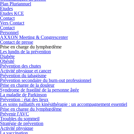
Plan Pluriannuel
Etudes
Etudes KCE
Contact
Vers Contact
Contact
Personnel
AXXON Meeting & Congrescenter
Contact de presse
Prise en charge du lymphœdème
Les lundis de la prévention
Diabète
Obésité
Prévention des chutes
Activité physique et cancer
Prévention du tabagisme
Prévention secondaire du burn-out professionnel
Prise en charge de la douleur
Syndrome de fragilité de la personne âgée
La maladie de Parkinson
Prévention : état des lieux
Les soins palliatifs en kinésithérapie : un accompagnement essentiel
Prise en charge du lymphœdème
Prévenir l'AVC
Troubles du sommeil
Stratégie de prévention
Activité physique
La vaccination