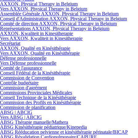
AXXON, Physical Therapy in Belgium
Vers AXXON, Physical Therapy in Belgium
Assemblée Générale AXXON, Physical Therapy in Belgium
Conseil d'Administration AXXON, Physical Therapy in Belgium
Comité de direction AXXON, Physical Therapy in Belgium
Représentations AXXON, Physical Therapy in Belgium
AXXON, Kwaliteit in Kinesitherapie
Vers AXXON, Kwaliteit in Kinesitherapie
Secrétariat
AXXON, Qualité en Kinésithérapie
Vers AXXON, Qualité en Kinésithérapie
Défense professionnelle
Vers Défense professionnelle
Comité de l'assurance
Conseil Fédéral de la Kinésithérapie
Commission de Convention
Contrôle budgétaire
Commission d'agrément
Commissions Provinciales Médicales
Conseil Technique de la Kinésithérapie
Commission des Profils en Kinésithérapie
Commission de planification
ABSG | ABCIG
Vers ABSG | ABCIG
ABSG Thérapie manuelle/Mathera
ABSG Kinésithérapie pédiatrique/Kinepedia
ABSG Rééducation pelvienne et kinésithérapie périnatale/BICAP
ABSG Révalidation Cardiopulmonaire/CAPURE