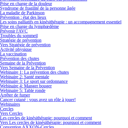
Prise en charge de la douleur
Syndrome de fragilité de la personne âgée
La maladie de Parkinson
Prévention : état des lieux
Les soins palliatifs en kinésithérapie : un accompagnement essentiel
Prise en charge du lymphœdème
Prévenir l'AVC
Troubles du sommeil
Stratégie de prévention
Vers Stratégie de prévention
Activité physique
La vaccination
Prévention des chutes
Semaine de la Prévention
Vers Semaine de la Prévention
Webinaire 1: La prévention des chutes
Webinaire 2: Santé mentale
Webinaire 3: Le sport sur ordonnance
Webinaire 4: Manger bouger
Webinaire 5: Table ronde
Arrêter de fumer
Cancer cutané : vous avez un rôle à jouer!
Webinaires
Cercles
Vers Cercles
Les cercles de kinésithérapie: pourquoi et comment
Vers Les cercles de kinésithérapie: pourquoi et comment
Convention AXXON-Cercles