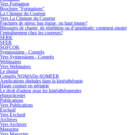
Vers Formation
Brochure "Formations"
La Clinique du Coureur
Vers La Clinique du Coureur
Fractures de stress: bas risque, ou haut risque?
Blessures de charge, de répétition ou d’amplitude: comment ajuster
l’entraînement chez les coureurs?
SERK
SFER
SOFCOK
Symposiums - Congrès
Vers Symposiums - Congrès
Webinaires
Vers Webinaires
Le digital
Congrès NOMADe-SOMFER
Applications digitales dans la kinésithérapie
Haute couture en gériatrie
Le droit d'auteur pour les kinésithérapeutes
ebpracticenet
Publications
Vers Publications
Exclusif
Vers Exclusif
Archives
Vers Archives
Magazine
Vers Magazine