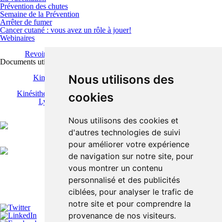
Prévention des chutes
Semaine de la Prévention
Arrêter de fumer
Cancer cutané : vous avez un rôle à jouer!
Webinaires
Revoir le webinaire "Prise en charge du lymphœdème"
Documents utiles
Présentation de Jacqueline Frippiat
Nous utilisons des
Kinésithérapeute spécialisée dans le lymphœdème
Présentation de Chloé Meseeuw
Kinésithérapeute et coordinatrice du Centre de Référence du
cookies
Lymphœdème au CHU UCL Namur-Godinne
Nous utilisons des cookies et
d'autres technologies de suivi
pour améliorer votre expérience
de navigation sur notre site, pour
vous montrer un contenu
personnalisé et des publicités
ciblées, pour analyser le trafic de
notre site et pour comprendre la
provenance de nos visiteurs.