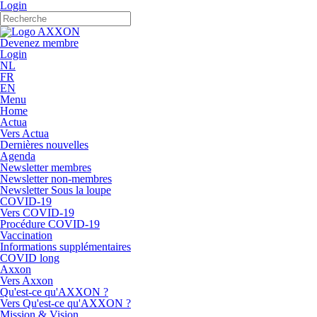
Login
Devenez membre
Login
NL
FR
EN
Menu
Home
Actua
Vers Actua
Dernières nouvelles
Agenda
Newsletter membres
Newsletter non-membres
Newsletter Sous la loupe
COVID-19
Vers COVID-19
Procédure COVID-19
Vaccination
Informations supplémentaires
COVID long
Axxon
Vers Axxon
Qu'est-ce qu'AXXON ?
Vers Qu'est-ce qu'AXXON ?
Mission & Vision