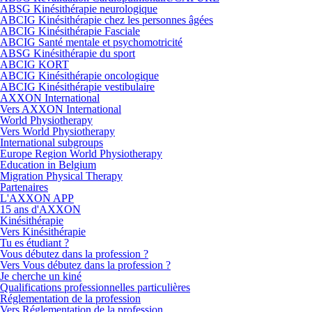
ABSG Kinésithérapie neurologique
ABCIG Kinésithérapie chez les personnes âgées
ABCIG Kinésithérapie Fasciale
ABCIG Santé mentale et psychomotricité
ABSG Kinésithérapie du sport
ABCIG KORT
ABCIG Kinésithérapie oncologique
ABCIG Kinésithérapie vestibulaire
AXXON International
Vers AXXON International
World Physiotherapy
Vers World Physiotherapy
International subgroups
Europe Region World Physiotherapy
Education in Belgium
Migration Physical Therapy
Partenaires
L'AXXON APP
15 ans d'AXXON
Kinésithérapie
Vers Kinésithérapie
Tu es étudiant ?
Vous débutez dans la profession ?
Vers Vous débutez dans la profession ?
Je cherche un kiné
Qualifications professionnelles particulières
Réglementation de la profession
Vers Réglementation de la profession