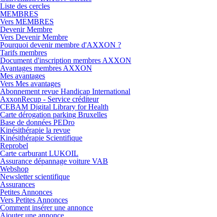
Liste des cercles
MEMBRES
Vers MEMBRES
Devenir Membre
Vers Devenir Membre
Pourquoi devenir membre d'AXXON ?
Tarifs membres
Document d'inscription membres AXXON
Avantages membres AXXON
Mes avantages
Vers Mes avantages
Abonnement revue Handicap International
AxxonRecup - Service créditeur
CEBAM Digital Library for Health
Carte dérogation parking Bruxelles
Base de données PEDro
Kinésithérapie la revue
Kinésithérapie Scientifique
Reprobel
Carte carburant LUKOIL
Assurance dépannage voiture VAB
Webshop
Newsletter scientifique
Assurances
Petites Annonces
Vers Petites Annonces
Comment insérer une annonce
Ajouter une annonce