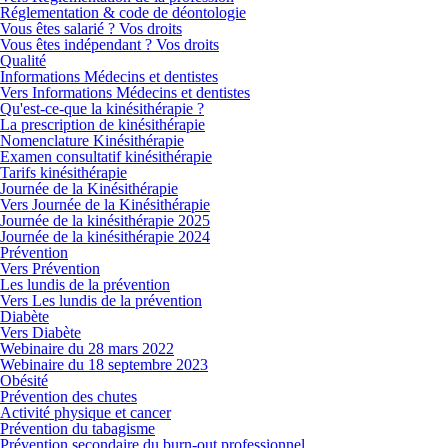
Réglementation & code de déontologie
Vous êtes salarié ? Vos droits
Vous êtes indépendant ? Vos droits
Qualité
Informations Médecins et dentistes
Vers Informations Médecins et dentistes
Qu'est-ce-que la kinésithérapie ?
La prescription de kinésithérapie
Nomenclature Kinésithérapie
Examen consultatif kinésithérapie
Tarifs kinésithérapie
Journée de la Kinésithérapie
Vers Journée de la Kinésithérapie
Journée de la kinésithérapie 2025
Journée de la kinésithérapie 2024
Prévention
Vers Prévention
Les lundis de la prévention
Vers Les lundis de la prévention
Diabète
Vers Diabète
Webinaire du 28 mars 2022
Webinaire du 18 septembre 2023
Obésité
Prévention des chutes
Activité physique et cancer
Prévention du tabagisme
Prévention secondaire du burn-out professionnel