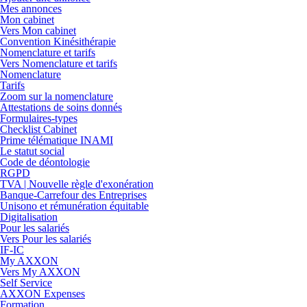
Mes annonces
Mon cabinet
Vers Mon cabinet
Convention Kinésithérapie
Nomenclature et tarifs
Vers Nomenclature et tarifs
Nomenclature
Tarifs
Zoom sur la nomenclature
Attestations de soins donnés
Formulaires-types
Checklist Cabinet
Prime télématique INAMI
Le statut social
Code de déontologie
RGPD
TVA | Nouvelle règle d'exonération
Banque-Carrefour des Entreprises
Unisono et rémunération équitable
Digitalisation
Pour les salariés
Vers Pour les salariés
IF-IC
My AXXON
Vers My AXXON
Self Service
AXXON Expenses
Formation