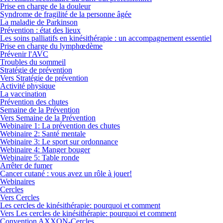
Prise en charge de la douleur
Syndrome de fragilité de la personne âgée
La maladie de Parkinson
Prévention : état des lieux
Les soins palliatifs en kinésithérapie : un accompagnement essentiel
Prise en charge du lymphœdème
Prévenir l'AVC
Troubles du sommeil
Stratégie de prévention
Vers Stratégie de prévention
Activité physique
La vaccination
Prévention des chutes
Semaine de la Prévention
Vers Semaine de la Prévention
Webinaire 1: La prévention des chutes
Webinaire 2: Santé mentale
Webinaire 3: Le sport sur ordonnance
Webinaire 4: Manger bouger
Webinaire 5: Table ronde
Arrêter de fumer
Cancer cutané : vous avez un rôle à jouer!
Webinaires
Cercles
Vers Cercles
Les cercles de kinésithérapie: pourquoi et comment
Vers Les cercles de kinésithérapie: pourquoi et comment
Convention AXXON-Cercles