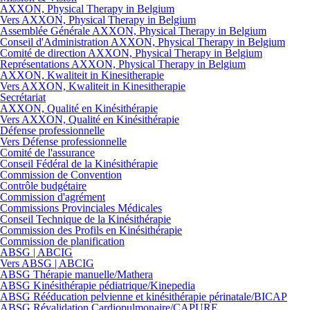
AXXON, Physical Therapy in Belgium
Vers AXXON, Physical Therapy in Belgium
Assemblée Générale AXXON, Physical Therapy in Belgium
Conseil d'Administration AXXON, Physical Therapy in Belgium
Comité de direction AXXON, Physical Therapy in Belgium
Représentations AXXON, Physical Therapy in Belgium
AXXON, Kwaliteit in Kinesitherapie
Vers AXXON, Kwaliteit in Kinesitherapie
Secrétariat
AXXON, Qualité en Kinésithérapie
Vers AXXON, Qualité en Kinésithérapie
Défense professionnelle
Vers Défense professionnelle
Comité de l'assurance
Conseil Fédéral de la Kinésithérapie
Commission de Convention
Contrôle budgétaire
Commission d'agrément
Commissions Provinciales Médicales
Conseil Technique de la Kinésithérapie
Commission des Profils en Kinésithérapie
Commission de planification
ABSG | ABCIG
Vers ABSG | ABCIG
ABSG Thérapie manuelle/Mathera
ABSG Kinésithérapie pédiatrique/Kinepedia
ABSG Rééducation pelvienne et kinésithérapie périnatale/BICAP
ABSG Révalidation Cardiopulmonaire/CAPURE