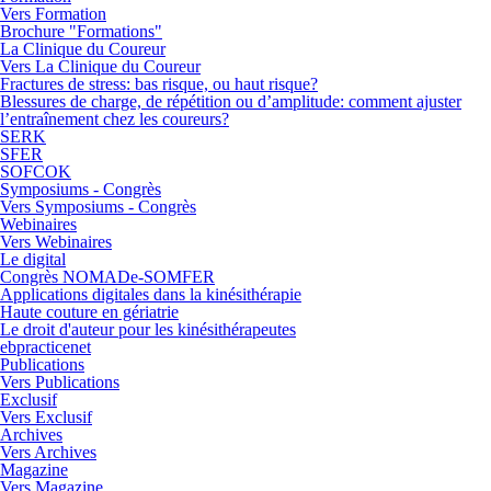
Vers Formation
Brochure "Formations"
La Clinique du Coureur
Vers La Clinique du Coureur
Fractures de stress: bas risque, ou haut risque?
Blessures de charge, de répétition ou d’amplitude: comment ajuster
l’entraînement chez les coureurs?
SERK
SFER
SOFCOK
Symposiums - Congrès
Vers Symposiums - Congrès
Webinaires
Vers Webinaires
Le digital
Congrès NOMADe-SOMFER
Applications digitales dans la kinésithérapie
Haute couture en gériatrie
Le droit d'auteur pour les kinésithérapeutes
ebpracticenet
Publications
Vers Publications
Exclusif
Vers Exclusif
Archives
Vers Archives
Magazine
Vers Magazine